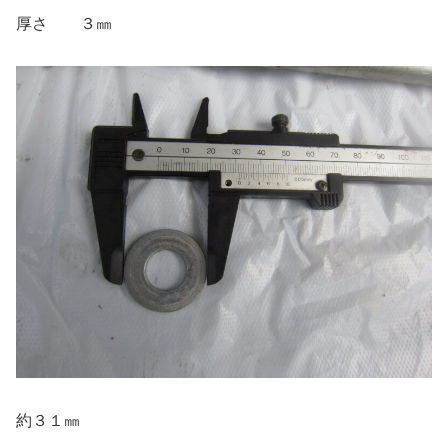
厚さ ３㎜
約３１㎜