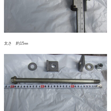
太さ 約15㎜