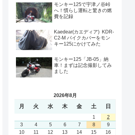
モンキー125で宇津ノ谷峠
へ！慣らし運転と驚きの燃
費を記録
Kaedear(カエディア) KDR-
C2-M バイクカバーをモン
キー125にかけてみた
モンキー125「JB-05」納
車！まずは記念撮影してみ
ました
2026年8月
月
火
水
木
金
土
日
1
2
3
4
5
6
7
8
9
10
11
12
13
14
15
16