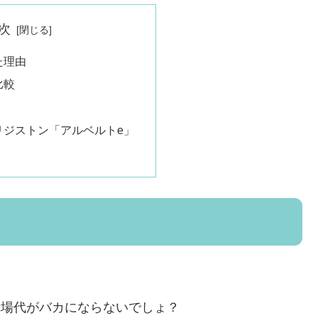
次
た理由
比較
リジストン「アルベルトe」
車場代がバカにならないでしょ？