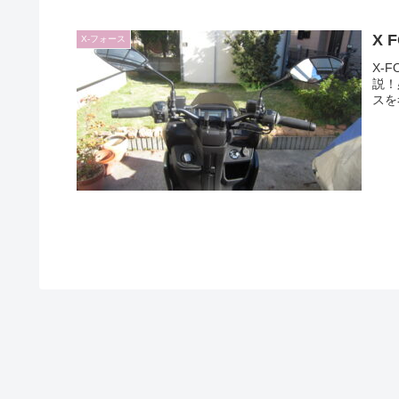
X
X-フォース
X-
説！
スを