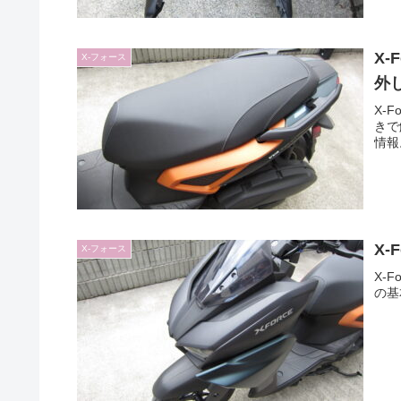
X
X-フォース
外
X-
きで
情報
X
X-フォース
X-
の基