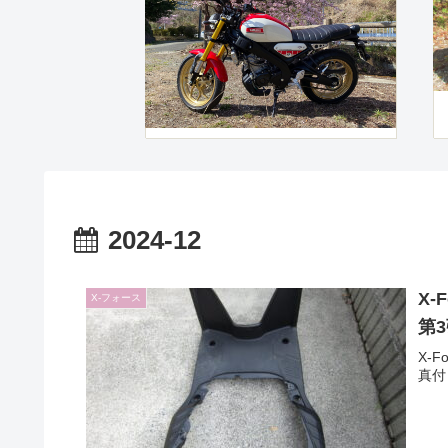
2024-12
X
X-フォース
第
X-
真付