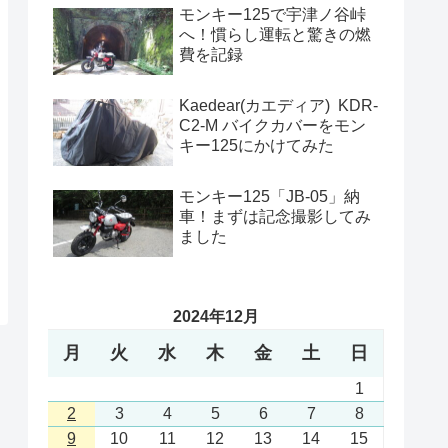
モンキー125で宇津ノ谷峠
へ！慣らし運転と驚きの燃
費を記録
Kaedear(カエディア) KDR-
C2-M バイクカバーをモン
キー125にかけてみた
モンキー125「JB-05」納
車！まずは記念撮影してみ
ました
2024年12月
月
火
水
木
金
土
日
1
2
3
4
5
6
7
8
9
10
11
12
13
14
15